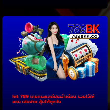
hit 789 เกมกระแสดีประจำเดือน รวมไว้ให้
ครบ เล่นง่าย ลุ้นได้ทุกวัน