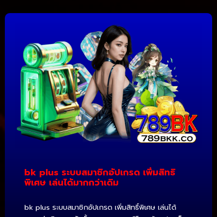
bk plus ระบบสมาชิกอัปเกรด เพิ่มสิทธิ
พิเศษ เล่นได้มากกว่าเดิม
bk plus ระบบสมาชิกอัปเกรด เพิ่มสิทธิ์พิเศษ เล่นได้