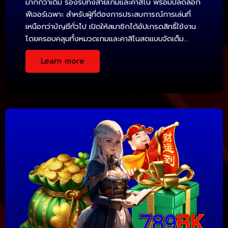
มากกว่าเดิม รองรับทั้งสายเกมและคาสิโน พร้อมปลดล็อก
ฟีเจอร์เฉพาะ สำหรับผู้ที่ต้องการประสบการณ์การเล่นที่
เหนือกว่าบัญชีทั่วไป เปิดให้สมาชิกได้อัปเกรดสิทธิ์ใช้งาน
โดยครอบคลุมทั้งหมวดเกมและคาสิโนสดแบบจัดเต็ม…
Learn more