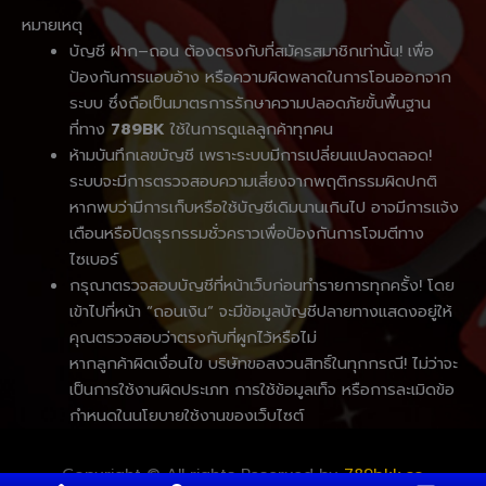
หมายเหตุ
บัญชี ฝาก–ถอน ต้องตรงกับที่สมัครสมาชิกเท่านั้น! เพื่อ
ป้องกันการแอบอ้าง หรือความผิดพลาดในการโอนออกจาก
ระบบ ซึ่งถือเป็นมาตรการรักษาความปลอดภัยขั้นพื้นฐาน
ที่ทาง
789BK
ใช้ในการดูแลลูกค้าทุกคน
ห้ามบันทึกเลขบัญชี เพราะระบบมีการเปลี่ยนแปลงตลอด!
ระบบจะมีการตรวจสอบความเสี่ยงจากพฤติกรรมผิดปกติ
หากพบว่ามีการเก็บหรือใช้บัญชีเดิมนานเกินไป อาจมีการแจ้ง
เตือนหรือปิดธุรกรรมชั่วคราวเพื่อป้องกันการโจมตีทาง
ไซเบอร์
กรุณาตรวจสอบบัญชีที่หน้าเว็บก่อนทำรายการทุกครั้ง! โดย
เข้าไปที่หน้า “ถอนเงิน” จะมีข้อมูลบัญชีปลายทางแสดงอยู่ให้
คุณตรวจสอบว่าตรงกับที่ผูกไว้หรือไม่
หากลูกค้าผิดเงื่อนไข บริษัทขอสงวนสิทธิ์ในทุกกรณี! ไม่ว่าจะ
เป็นการใช้งานผิดประเภท การใช้ข้อมูลเท็จ หรือการละเมิดข้อ
กำหนดในนโยบายใช้งานของเว็บไซต์
Copyright © All rights Reserved by
789bkk.co