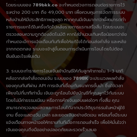
โดยระบบของ
789bkk.co
จะกำหนดช่วงการถอนต่อรายการไว้
ระหว่าง 200 บาท ถึง 49,000 บาท เพื่อควบคุมการจัดการระบบ
หลังบ้านให้มีประสิทธิภาพสูงสุด หากคุณมีเงินมากกว่านี้สามารถทำ
รายการแยกได้ในครั้งถัดไปหลังรายการแรกเสร็จสิ้น โดยระบบจะ
ตรวจสอบความถูกต้องอัตโนมัติ หากใส่จำนวนเกินหรือน้อยกว่าข้อ
กำหนดจะมีการแจ้งเตือนทันทีเพื่อให้แก้ไขได้ก่อนส่งคำสั่ง และหลัง
จากกดตกลง ระบบจะเข้าสู่ขั้นตอนการดำเนินการโอนโดยไม่ต้อง
ยืนยันอะไรเพิ่มเติม
3. ระบบจะทำรายการโอนเงินเข้าบัญชีให้กับลูกค้าภายใน 1–3 นาที
หลังจากส่งคำสั่งถอนเงิน ระบบของ
789BK
จะประมวลผลคำสั่ง
ของคุณทันทีผ่าน API การเงินที่เชื่อมกับธนาคารชั้นนำ ซึ่งใช้เวลา
เพียงไม่กี่นาทีเท่านั้น เงินจะถูกโอนไปยังบัญชีที่คุณผูกไว้กับระบบ
โดยไม่มีค่าธรรมเนียม หรือการหักเงินแอบแฝงใดๆ ทั้งสิ้น คุณ
สามารถตรวจสอบสถานะการโอนได้จากประวัติธุรกรรมในหน้าผู้ใช้
งาน ซึ่งจะแสดงวัน เวลา และยอดเงินอย่างชัดเจน พร้อมทั้งมีระบบ
แจ้งเตือนทางหน้าจอให้ทราบทันทีเมื่อการถอนสำเร็จ เพื่อให้มั่นใจว่า
เงินของคุณถึงมืออย่างปลอดภัยและรวดเร็วเสมอ